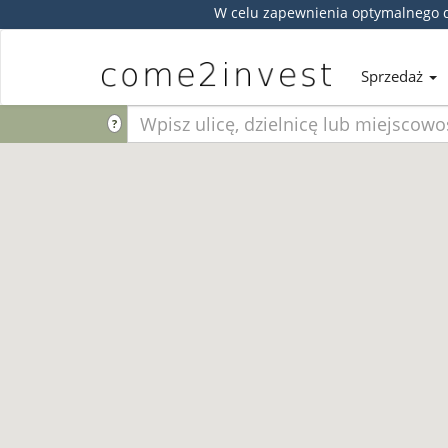
W celu zapewnienia optymalnego d
Sprzedaż
?