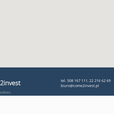
tel. 508 167 111, 22 216 62 69
2invest
biuro@come2invest.pl
cookies.