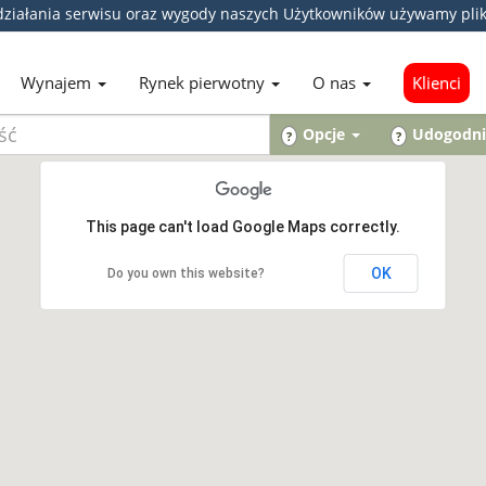
ziałania serwisu oraz wygody naszych Użytkowników używamy pli
Wynajem
Rynek pierwotny
O nas
Klienci
Opcje
Udogodni
?
?
This page can't load Google Maps correctly.
OK
Do you own this website?