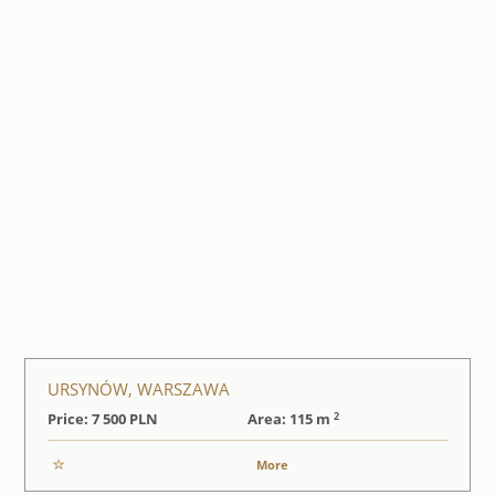
URSYNÓW, WARSZAWA
2
Price: 7 500
PLN
Area: 115 m
More