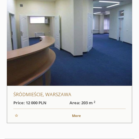
ŚRÓDMIEŚCIE, WARSZAWA
2
Price: 12 000
PLN
Area: 203 m
More