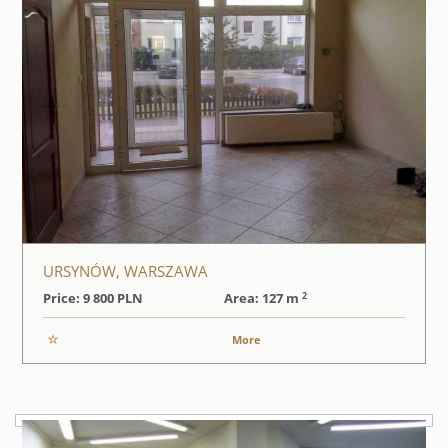
URSYNÓW, WARSZAWA
2
Price: 9 800
PLN
Area: 127 m
More