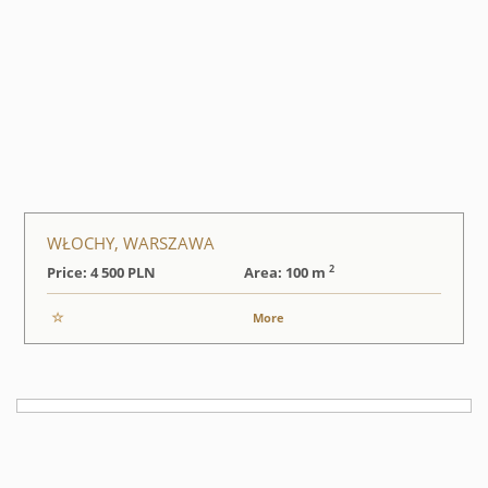
WŁOCHY, WARSZAWA
2
Price: 4 500
PLN
Area: 100 m
More