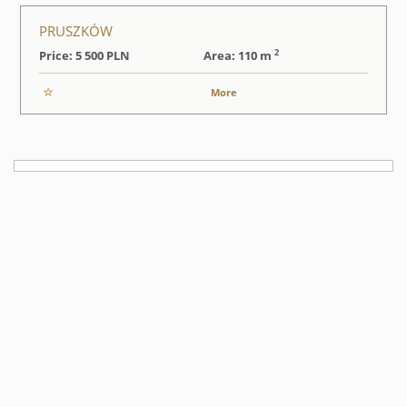
PRUSZKÓW
2
Price: 5 500
PLN
Area: 110 m
More