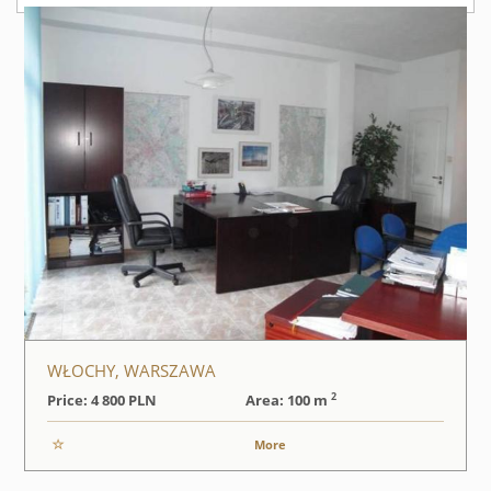
WŁOCHY, WARSZAWA
2
Price: 4 800
PLN
Area: 100 m
More