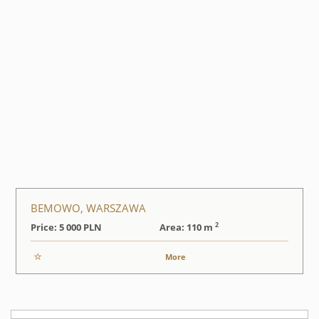
BEMOWO, WARSZAWA
2
Price: 5 000
PLN
Area: 110 m
More