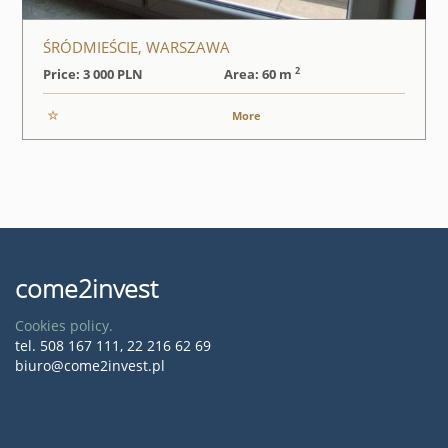
ŚRÓDMIEŚCIE, WARSZAWA
2
Price: 3 000
PLN
Area: 60 m
More
come2invest
Cookies policy.
tel. 508 167 111, 22 216 62 69
biuro@come2invest.pl