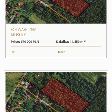
FOLWARCZNA
MUSUŁY
2
Price: 670 000
PLN
Działka: 14,450 m
More