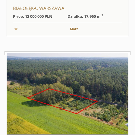
BIAŁOŁĘKA, WARSZAWA
2
Price: 12 000 000
PLN
Działka: 17,960 m
More