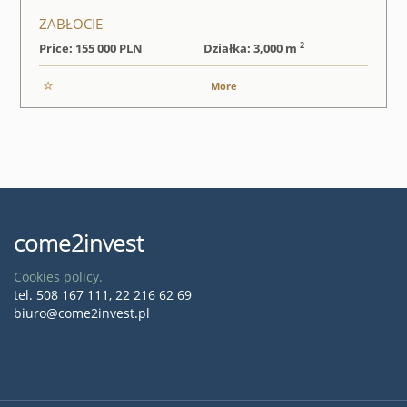
ZABŁOCIE
2
Price: 155 000
PLN
Działka: 3,000 m
More
come2invest
Cookies policy.
tel. 508 167 111, 22 216 62 69
biuro@come2invest.pl